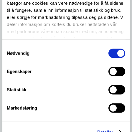
Konstruksjons- og styringsteknikk
kategoriane cookies kan vere nødvendige for å få sidene
Produksjon og tenester
til å fungere, samle inn informasjon til statistikk og bruk,
eller sørgje for marknadsføring tilpassa deg på sidene. Vi
Produktivitet og kvalitetsstyring
deler informasjon om korleis du bruker nettstaden vår
Yrkesfagleg fordjupning
med partnarane våre innan sosiale medium, annonsering
og analysearbeid. Ved å nytte vala nedanfor samtykkjer
du til at vi nyttar dei ulike cookies-kategoriane. Du kan
S
Desse faga gjev deg ei praktisk, variert og teknisk
når du vil trekke samtykket ditt. Sjå meir om kva cookies
Nødvendig
a
grunnopplæring. Slik får du ei brei plattform for
vi brukar i
cookie-erklæringa
vår.
m
vidare yrkesval.
t
Egenskaper
y
k
k
Statistikk
e
v
Markedsføring
a
Vg2 industriteknologi
l
g
Har du praktisk sans, godt handlag og er
Detaljer