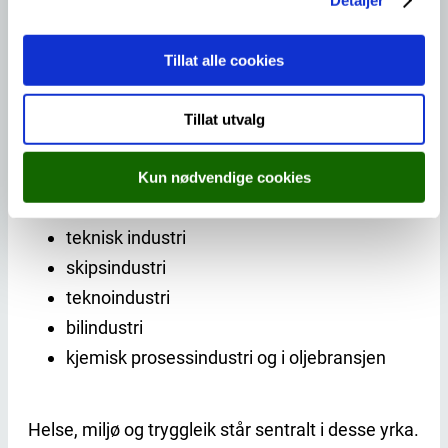
nøyaktig?
Om du i tillegg er god på å samarbeide og
Tillat alle cookies
samtidig sjølvstendig kan dette vere noko for
deg, viss du er interessert i ny teknologi.
Tillat utvalg
Utdanningsprogrammet fører fram til diverse
Kun nødvendige cookies
yrke innan:
teknisk industri
skipsindustri
teknoindustri
bilindustri
kjemisk prosessindustri og i oljebransjen
Helse, miljø og tryggleik står sentralt i desse yrka.